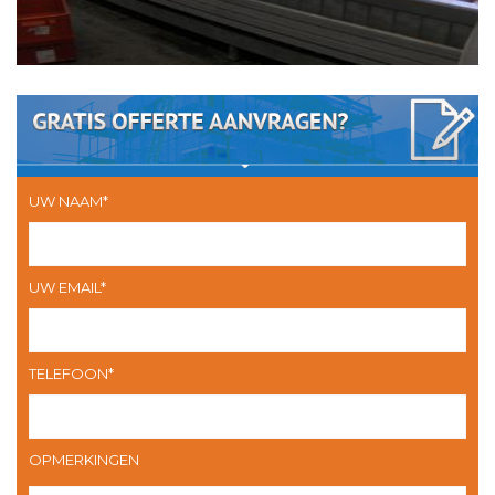
UW NAAM*
UW EMAIL*
TELEFOON*
OPMERKINGEN