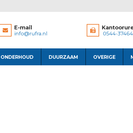
E-mail
Kantoorur
info@rufra.nl
0544-3746
& ONDERHOUD
DUURZAAM
OVERIGE