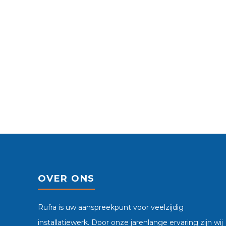
OVER ONS
Rufra is uw aanspreekpunt voor veelzijdig
installatiewerk. Door onze jarenlange ervaring zijn wij