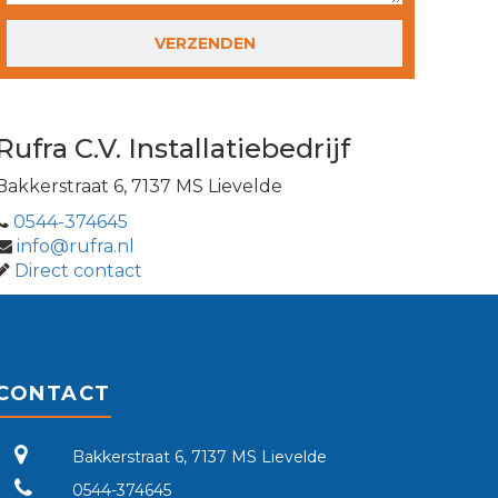
GELIEVE DIT VELD LEEG TE LATEN.
Rufra C.V. Installatiebedrijf
Bakkerstraat 6, 7137 MS Lievelde
0544-374645
info@rufra.nl
Direct contact
CONTACT
Bakkerstraat 6, 7137 MS Lievelde
0544-374645