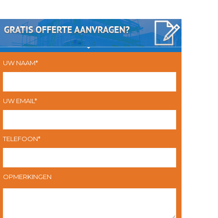
UW NAAM*
UW EMAIL*
TELEFOON*
OPMERKINGEN