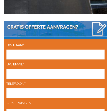
UW NAAM*
UW EMAIL*
TELEFOON*
OPMERKINGEN