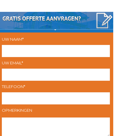
UW NAAM*
UW EMAIL*
TELEFOON*
OPMERKINGEN