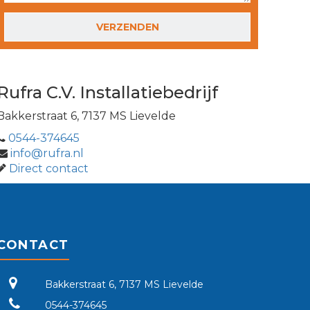
GELIEVE DIT VELD LEEG TE LATEN.
Rufra C.V. Installatiebedrijf
Bakkerstraat 6, 7137 MS Lievelde
0544-374645
info@rufra.nl
Direct contact
CONTACT
Bakkerstraat 6, 7137 MS Lievelde
0544-374645