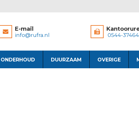
E-mail
Kantoorur
info@rufra.nl
0544-3746
& ONDERHOUD
DUURZAAM
OVERIGE