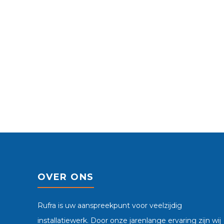
OVER ONS
Rufra is uw aanspreekpunt voor veelzijdig
installatiewerk. Door onze jarenlange ervaring zijn wij