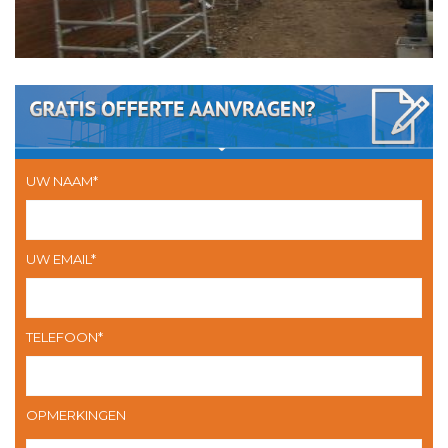
UW NAAM*
UW EMAIL*
TELEFOON*
OPMERKINGEN