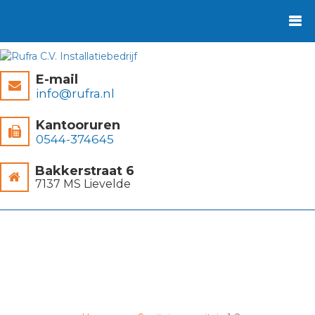
E-mail
info@rufra.nl
Kantooruren
0544-374645
Bakkerstraat 6
7137 MS Lievelde
sanitair_1-2